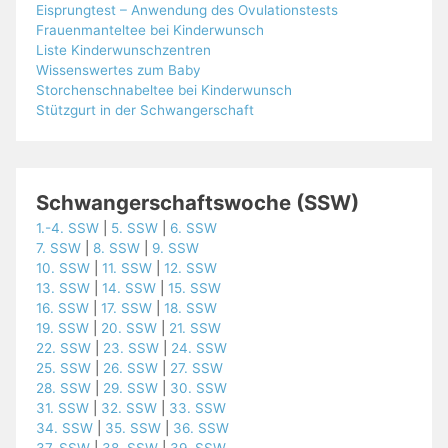
Eisprungtest – Anwendung des Ovulationstests
Frauenmanteltee bei Kinderwunsch
Liste Kinderwunschzentren
Wissenswertes zum Baby
Storchenschnabeltee bei Kinderwunsch
Stützgurt in der Schwangerschaft
Schwangerschaftswoche (SSW)
1.-4. SSW
|
5. SSW
|
6. SSW
7. SSW
|
8. SSW
|
9. SSW
10. SSW
|
11. SSW
|
12. SSW
13. SSW
|
14. SSW
|
15. SSW
16. SSW
|
17. SSW
|
18. SSW
19. SSW
|
20. SSW
|
21. SSW
22. SSW
|
23. SSW
|
24. SSW
25. SSW
|
26. SSW
|
27. SSW
28. SSW
|
29. SSW
|
30. SSW
31. SSW
|
32. SSW
|
33. SSW
34. SSW
|
35. SSW
|
36. SSW