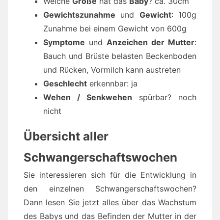
Welche
Größe
hat das
Baby
? ca. 30cm
Gewichtszunahme
und
Gewicht
: 100g
Zunahme bei einem Gewicht von 600g
Symptome
und
Anzeichen der Mutter
:
Bauch und Brüste belasten Beckenboden
und Rücken, Vormilch kann austreten
Geschlecht
erkennbar: ja
Wehen / Senkwehen
spürbar? noch
nicht
Übersicht aller
Schwangerschaftswochen
Sie interessieren sich für die Entwicklung in
den einzelnen Schwangerschaftswochen?
Dann lesen Sie jetzt alles über das Wachstum
des Babys und das Befinden der Mutter in der