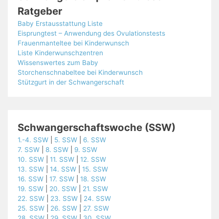
Ratgeber
Baby Erstausstattung Liste
Eisprungtest – Anwendung des Ovulationstests
Frauenmanteltee bei Kinderwunsch
Liste Kinderwunschzentren
Wissenswertes zum Baby
Storchenschnabeltee bei Kinderwunsch
Stützgurt in der Schwangerschaft
Schwangerschaftswoche (SSW)
1.-4. SSW
|
5. SSW
|
6. SSW
7. SSW
|
8. SSW
|
9. SSW
10. SSW
|
11. SSW
|
12. SSW
13. SSW
|
14. SSW
|
15. SSW
16. SSW
|
17. SSW
|
18. SSW
19. SSW
|
20. SSW
|
21. SSW
22. SSW
|
23. SSW
|
24. SSW
25. SSW
|
26. SSW
|
27. SSW
28. SSW
|
29. SSW
|
30. SSW