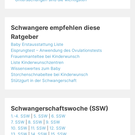
Schwangere empfehlen diese
Ratgeber
Baby Erstausstattung Liste
Eisprungtest – Anwendung des Ovulationstests
Frauenmanteltee bei Kinderwunsch
Liste Kinderwunschzentren
Wissenswertes zum Baby
Storchenschnabeltee bei Kinderwunsch
Stützgurt in der Schwangerschaft
Schwangerschaftswoche (SSW)
1.-4. SSW
|
5. SSW
|
6. SSW
7. SSW
|
8. SSW
|
9. SSW
10. SSW
|
11. SSW
|
12. SSW
13. SSW
|
14. SSW
|
15. SSW