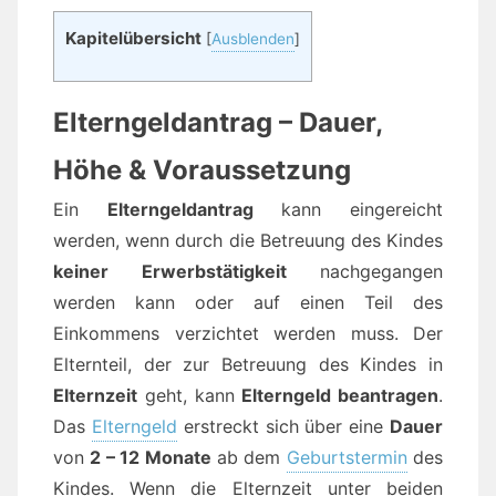
Kapitelübersicht
[
Ausblenden
]
Elterngeldantrag – Dauer,
Höhe & Voraussetzung
Ein
Elterngeldantrag
kann eingereicht
werden, wenn durch die Betreuung des Kindes
keiner Erwerbstätigkeit
nachgegangen
werden kann oder auf einen Teil des
Einkommens verzichtet werden muss. Der
Elternteil, der zur Betreuung des Kindes in
Elternzeit
geht, kann
Elterngeld beantragen
.
Das
Elterngeld
erstreckt sich über eine
Dauer
von
2 – 12 Monate
ab dem
Geburtstermin
des
Kindes. Wenn die Elternzeit unter beiden