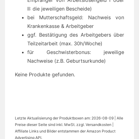
II: die jeweiligen Bescheide)
bei Mutterschaftsgeld: Nachweis von
Krankenkasse & Arbeitgeber
ggf. Bestätigung des Arbeitgebers über
Teilzeitarbeit (max. 30h/Woche)
für Geschwisterbonus: jeweilige
Nachweise (z.B. Geburtsurkunde)
Keine Produkte gefunden.
Letzte Aktualisierung der Produktboxen am: 2026-08-09 | Alle
Preise dieser Seite sind inkl. MwSt. zzgl. Versandkosten |
Affiliate Links und Bilder entstammen der Amazon Product
Advertising API.