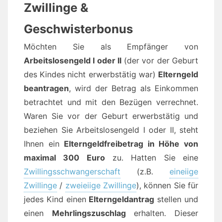
Zwillinge &
Geschwisterbonus
Möchten Sie als Empfänger von
Arbeitslosengeld I oder II
(der vor der Geburt
des Kindes nicht erwerbstätig war)
Elterngeld
beantragen
, wird der Betrag als Einkommen
betrachtet und mit den Bezügen verrechnet.
Waren Sie vor der Geburt erwerbstätig und
beziehen Sie Arbeitslosengeld I oder II, steht
Ihnen ein
Elterngeldfreibetrag in Höhe von
maximal 300 Euro
zu. Hatten Sie eine
Zwillingsschwangerschaft
(z.B.
eineiige
Zwillinge
/
zweieiige Zwillinge
), können Sie für
jedes Kind einen
Elterngeldantrag
stellen und
einen
Mehrlingszuschlag
erhalten. Dieser