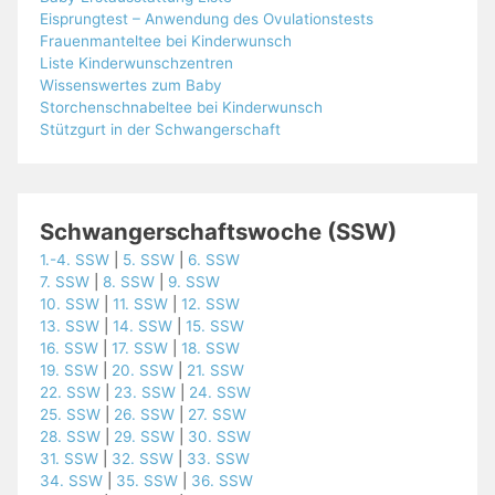
Eisprungtest – Anwendung des Ovulationstests
Frauenmanteltee bei Kinderwunsch
Liste Kinderwunschzentren
Wissenswertes zum Baby
Storchenschnabeltee bei Kinderwunsch
Stützgurt in der Schwangerschaft
Schwangerschaftswoche (SSW)
1.-4. SSW
|
5. SSW
|
6. SSW
7. SSW
|
8. SSW
|
9. SSW
10. SSW
|
11. SSW
|
12. SSW
13. SSW
|
14. SSW
|
15. SSW
16. SSW
|
17. SSW
|
18. SSW
19. SSW
|
20. SSW
|
21. SSW
22. SSW
|
23. SSW
|
24. SSW
25. SSW
|
26. SSW
|
27. SSW
28. SSW
|
29. SSW
|
30. SSW
31. SSW
|
32. SSW
|
33. SSW
34. SSW
|
35. SSW
|
36. SSW