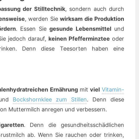
assung der Stilltechnik
, sondern auch durch
ensweise
, werden Sie
wirksam die Produktion
ördern
. Essen Sie
gesunde Lebensmittel
und
Sie jedoch darauf,
keinen Pfefferminztee
oder
inken. Denn diese Teesorten haben eine
hlenhydratreichen Ernährung
mit
viel
Vitamin-
und
Bockshornklee zum Stillen
. Denn diese
von Muttermilch anregen und verbessern.
garetten
. Denn die gesundheitsschädlichen
 Brustmilch ab. Wenn Sie rauchen oder trinken,