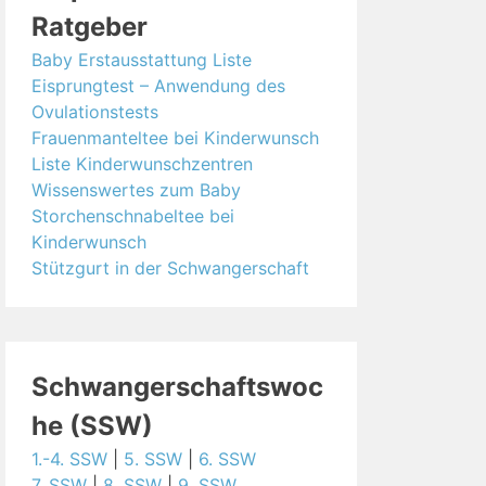
Ratgeber
Baby Erstausstattung Liste
Eisprungtest – Anwendung des
Ovulationstests
Frauenmanteltee bei Kinderwunsch
Liste Kinderwunschzentren
Wissenswertes zum Baby
Storchenschnabeltee bei
Kinderwunsch
Stützgurt in der Schwangerschaft
Schwangerschaftswoc
he (SSW)
1.-4. SSW
|
5. SSW
|
6. SSW
7. SSW
|
8. SSW
|
9. SSW