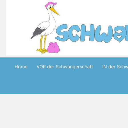
Skip
to
content
Home
VOR der Schwangerschaft
IN der Sch