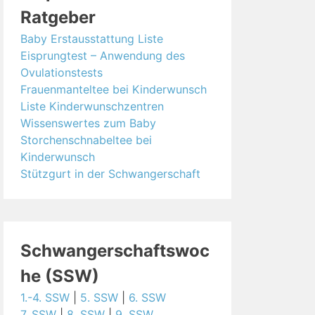
Ratgeber
Baby Erstausstattung Liste
Eisprungtest – Anwendung des
Ovulationstests
Frauenmanteltee bei Kinderwunsch
Liste Kinderwunschzentren
Wissenswertes zum Baby
Storchenschnabeltee bei
Kinderwunsch
Stützgurt in der Schwangerschaft
Schwangerschaftswoc
he (SSW)
1.-4. SSW
|
5. SSW
|
6. SSW
7. SSW
|
8. SSW
|
9. SSW