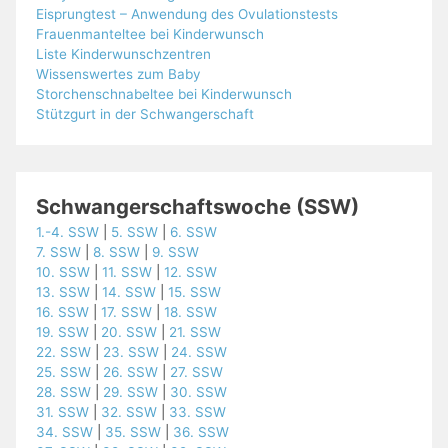
Eisprungtest – Anwendung des Ovulationstests
Frauenmanteltee bei Kinderwunsch
Liste Kinderwunschzentren
Wissenswertes zum Baby
Storchenschnabeltee bei Kinderwunsch
Stützgurt in der Schwangerschaft
Schwangerschaftswoche (SSW)
1.-4. SSW
|
5. SSW
|
6. SSW
7. SSW
|
8. SSW
|
9. SSW
10. SSW
|
11. SSW
|
12. SSW
13. SSW
|
14. SSW
|
15. SSW
16. SSW
|
17. SSW
|
18. SSW
19. SSW
|
20. SSW
|
21. SSW
22. SSW
|
23. SSW
|
24. SSW
25. SSW
|
26. SSW
|
27. SSW
28. SSW
|
29. SSW
|
30. SSW
31. SSW
|
32. SSW
|
33. SSW
34. SSW
|
35. SSW
|
36. SSW