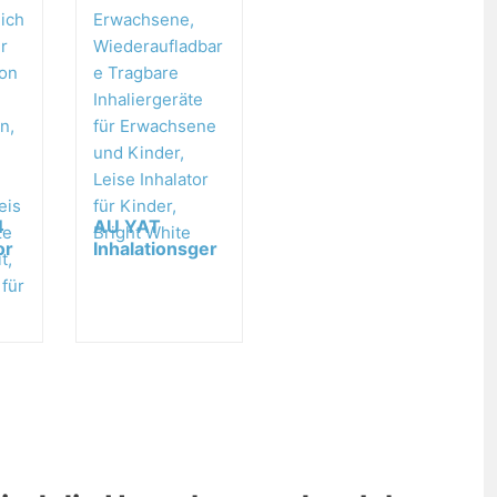
4
AU YAT
or
Inhalationsger
ät Maschine
li
für
Erwachsene,...