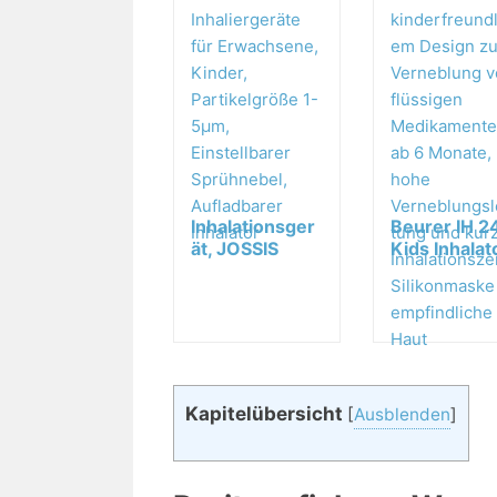
Inhalationsger
Beurer IH 2
ät, JOSSIS
Kids Inhalat
Ultra Leise...
mit
kinderfreund
chem...
Kapitelübersicht
[
Ausblenden
]