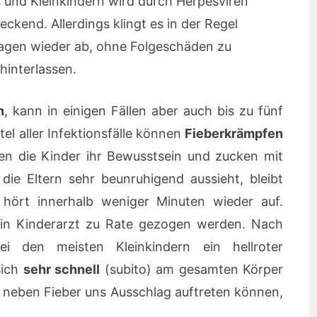
s und Kleinkindern wird durch Herpesviren
ckend. Allerdings klingt es in der Regel
agen wieder ab, ohne Folgeschäden zu
hinterlassen.
n
, kann in einigen Fällen aber auch bis zu fünf
el aller Infektionsfälle können
Fieberkrämpfen
ren die Kinder ihr Bewusstsein und zucken mit
ie Eltern sehr beunruhigend aussieht, bleibt
ört innerhalb weniger Minuten wieder auf.
 ein Kinderarzt zu Rate gezogen werden. Nach
i den meisten Kleinkindern ein hellroter
sich
sehr schnell
(subito) am gesamten Körper
e neben Fieber uns Ausschlag auftreten können,