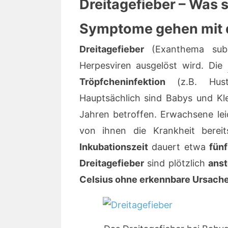
Dreitagefieber – Was 
Symptome gehen mit d
Dreitagefieber
(Exanthema sub
Herpesviren ausgelöst wird. Die
Tröpfcheninfektion
(z.B. Hust
Hauptsächlich sind Babys und Kle
Jahren betroffen. Erwachsene lei
von ihnen die Krankheit berei
Inkubationszeit
dauert etwa
fün
Dreitagefieber
sind plötzlich
anst
Celsius ohne erkennbare Ursach