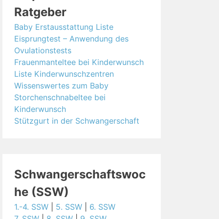
Ratgeber
Baby Erstausstattung Liste
Eisprungtest – Anwendung des
Ovulationstests
Frauenmanteltee bei Kinderwunsch
Liste Kinderwunschzentren
Wissenswertes zum Baby
Storchenschnabeltee bei
Kinderwunsch
Stützgurt in der Schwangerschaft
Schwangerschaftswoc
he (SSW)
1.-4. SSW
|
5. SSW
|
6. SSW
7. SSW
|
8. SSW
|
9. SSW