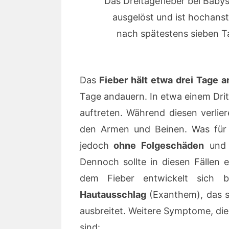
Das Dreitagefieber bei Baby
ausgelöst und ist hochanste
nach spätestens sieben T
Das
Fieber hält etwa drei Tage a
Tage andauern. In etwa einem Dritt
auftreten. Während diesen verlie
den Armen und Beinen. Was für d
jedoch
ohne Folgeschäden
und h
Dennoch sollte in diesen Fällen
dem Fieber entwickelt sich be
Hautausschlag
(Exanthem), das 
ausbreitet. Weitere Symptome, di
sind: