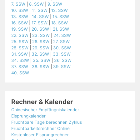
7. SSW
|
8. SSW
|
9. SSW
10. SSW
|
11. SSW
|
12. SSW
13. SSW
|
14. SSW
|
15. SSW
16. SSW
|
17. SSW
|
18. SSW
19. SSW
|
20. SSW
|
21. SSW
22. SSW
|
23. SSW
|
24. SSW
25. SSW
|
26. SSW
|
27. SSW
28. SSW
|
29. SSW
|
30. SSW
31. SSW
|
32. SSW
|
33. SSW
34. SSW
|
35. SSW
|
36. SSW
37. SSW
|
38. SSW
|
39. SSW
40. SSW
Rechner & Kalender
Chinesischer Empfängniskalender
Eisprungkalender
Fruchtbare Tage berechnen Zyklus
Fruchtbarkeitsrechner Online
Kostenloser Eisprungrechner