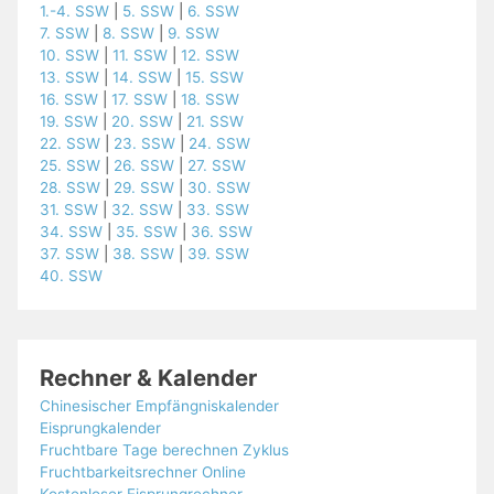
1.-4. SSW
|
5. SSW
|
6. SSW
7. SSW
|
8. SSW
|
9. SSW
10. SSW
|
11. SSW
|
12. SSW
13. SSW
|
14. SSW
|
15. SSW
16. SSW
|
17. SSW
|
18. SSW
19. SSW
|
20. SSW
|
21. SSW
22. SSW
|
23. SSW
|
24. SSW
25. SSW
|
26. SSW
|
27. SSW
28. SSW
|
29. SSW
|
30. SSW
31. SSW
|
32. SSW
|
33. SSW
34. SSW
|
35. SSW
|
36. SSW
37. SSW
|
38. SSW
|
39. SSW
40. SSW
Rechner & Kalender
Chinesischer Empfängniskalender
Eisprungkalender
Fruchtbare Tage berechnen Zyklus
Fruchtbarkeitsrechner Online