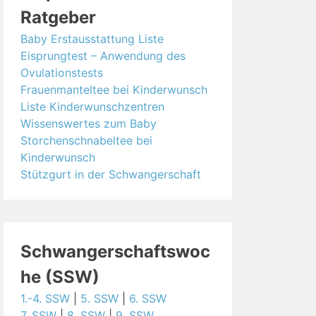
Ratgeber
Baby Erstausstattung Liste
Eisprungtest – Anwendung des
Ovulationstests
Frauenmanteltee bei Kinderwunsch
Liste Kinderwunschzentren
Wissenswertes zum Baby
Storchenschnabeltee bei
Kinderwunsch
Stützgurt in der Schwangerschaft
Schwangerschaftswoc
he (SSW)
1.-4. SSW
|
5. SSW
|
6. SSW
7. SSW
|
8. SSW
|
9. SSW