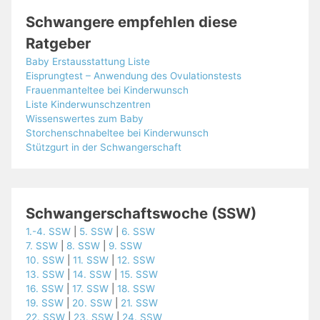
Schwangere empfehlen diese
Ratgeber
Baby Erstausstattung Liste
Eisprungtest – Anwendung des Ovulationstests
Frauenmanteltee bei Kinderwunsch
Liste Kinderwunschzentren
Wissenswertes zum Baby
Storchenschnabeltee bei Kinderwunsch
Stützgurt in der Schwangerschaft
Schwangerschaftswoche (SSW)
1.-4. SSW
|
5. SSW
|
6. SSW
7. SSW
|
8. SSW
|
9. SSW
10. SSW
|
11. SSW
|
12. SSW
13. SSW
|
14. SSW
|
15. SSW
16. SSW
|
17. SSW
|
18. SSW
19. SSW
|
20. SSW
|
21. SSW
22. SSW
|
23. SSW
|
24. SSW