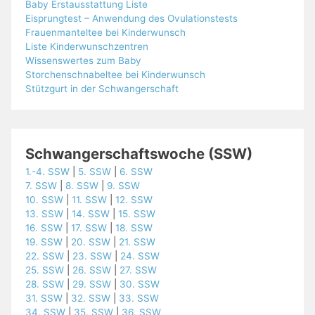
Baby Erstausstattung Liste
Eisprungtest – Anwendung des Ovulationstests
Frauenmanteltee bei Kinderwunsch
Liste Kinderwunschzentren
Wissenswertes zum Baby
Storchenschnabeltee bei Kinderwunsch
Stützgurt in der Schwangerschaft
Schwangerschaftswoche (SSW)
1.-4. SSW
|
5. SSW
|
6. SSW
7. SSW
|
8. SSW
|
9. SSW
10. SSW
|
11. SSW
|
12. SSW
13. SSW
|
14. SSW
|
15. SSW
16. SSW
|
17. SSW
|
18. SSW
19. SSW
|
20. SSW
|
21. SSW
22. SSW
|
23. SSW
|
24. SSW
25. SSW
|
26. SSW
|
27. SSW
28. SSW
|
29. SSW
|
30. SSW
31. SSW
|
32. SSW
|
33. SSW
34. SSW
|
35. SSW
|
36. SSW