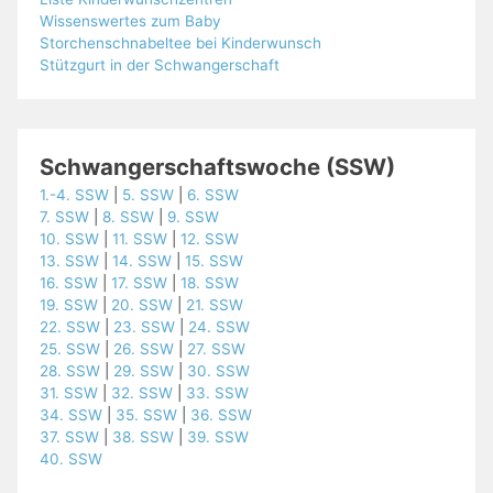
Wissenswertes zum Baby
Storchenschnabeltee bei Kinderwunsch
Stützgurt in der Schwangerschaft
Schwangerschaftswoche (SSW)
1.-4. SSW
|
5. SSW
|
6. SSW
7. SSW
|
8. SSW
|
9. SSW
10. SSW
|
11. SSW
|
12. SSW
13. SSW
|
14. SSW
|
15. SSW
16. SSW
|
17. SSW
|
18. SSW
19. SSW
|
20. SSW
|
21. SSW
22. SSW
|
23. SSW
|
24. SSW
25. SSW
|
26. SSW
|
27. SSW
28. SSW
|
29. SSW
|
30. SSW
31. SSW
|
32. SSW
|
33. SSW
34. SSW
|
35. SSW
|
36. SSW
37. SSW
|
38. SSW
|
39. SSW
40. SSW