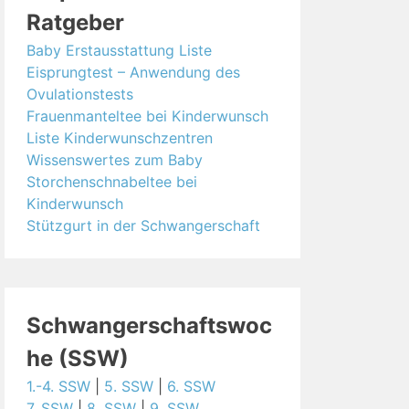
Ratgeber
Baby Erstausstattung Liste
Eisprungtest – Anwendung des
Ovulationstests
Frauenmanteltee bei Kinderwunsch
Liste Kinderwunschzentren
Wissenswertes zum Baby
Storchenschnabeltee bei
Kinderwunsch
Stützgurt in der Schwangerschaft
Schwangerschaftswoc
he (SSW)
1.-4. SSW
|
5. SSW
|
6. SSW
7. SSW
|
8. SSW
|
9. SSW