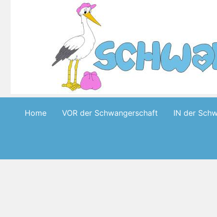
Skip
to
content
Home
VOR der Schwangerschaft
IN der Sch