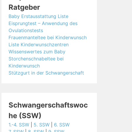
Ratgeber
Baby Erstausstattung Liste
Eisprungtest – Anwendung des
Ovulationstests
Frauenmanteltee bei Kinderwunsch
Liste Kinderwunschzentren
Wissenswertes zum Baby
Storchenschnabeltee bei
Kinderwunsch
Stützgurt in der Schwangerschaft
Schwangerschaftswoc
he (SSW)
1.-4. SSW
|
5. SSW
|
6. SSW
7. SSW
|
8. SSW
|
9. SSW