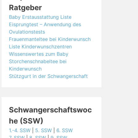
Ratgeber
Baby Erstausstattung Liste
Eisprungtest – Anwendung des
Ovulationstests
Frauenmanteltee bei Kinderwunsch
Liste Kinderwunschzentren
Wissenswertes zum Baby
Storchenschnabeltee bei
Kinderwunsch
Stützgurt in der Schwangerschaft
Schwangerschaftswoc
he (SSW)
1.-4. SSW
|
5. SSW
|
6. SSW
7. SSW
|
8. SSW
|
9. SSW