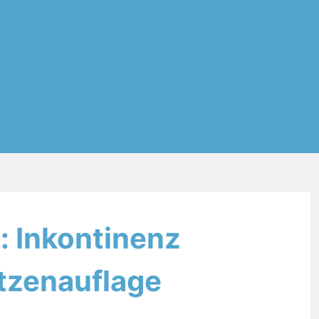
t: Inkontinenz
tzenauflage