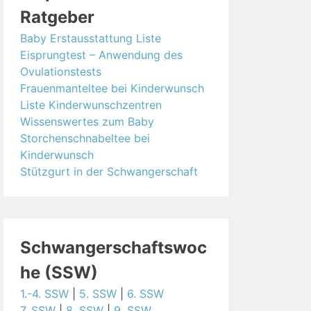
Ratgeber
Baby Erstausstattung Liste
Eisprungtest – Anwendung des
Ovulationstests
Frauenmanteltee bei Kinderwunsch
Liste Kinderwunschzentren
Wissenswertes zum Baby
Storchenschnabeltee bei
Kinderwunsch
Stützgurt in der Schwangerschaft
Schwangerschaftswoc
he (SSW)
1.-4. SSW
|
5. SSW
|
6. SSW
7. SSW
|
8. SSW
|
9. SSW