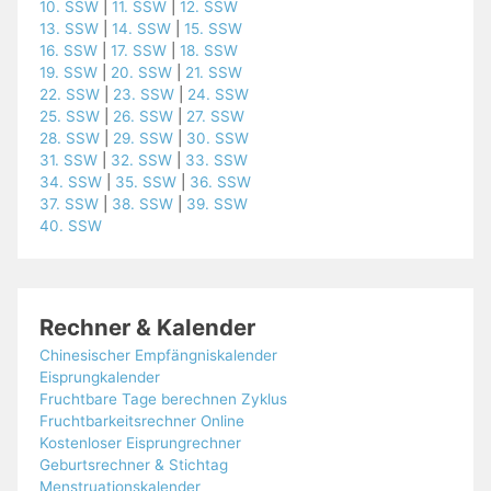
10. SSW
|
11. SSW
|
12. SSW
13. SSW
|
14. SSW
|
15. SSW
16. SSW
|
17. SSW
|
18. SSW
19. SSW
|
20. SSW
|
21. SSW
22. SSW
|
23. SSW
|
24. SSW
25. SSW
|
26. SSW
|
27. SSW
28. SSW
|
29. SSW
|
30. SSW
31. SSW
|
32. SSW
|
33. SSW
34. SSW
|
35. SSW
|
36. SSW
37. SSW
|
38. SSW
|
39. SSW
40. SSW
Rechner & Kalender
Chinesischer Empfängniskalender
Eisprungkalender
Fruchtbare Tage berechnen Zyklus
Fruchtbarkeitsrechner Online
Kostenloser Eisprungrechner
Geburtsrechner & Stichtag
Menstruationskalender