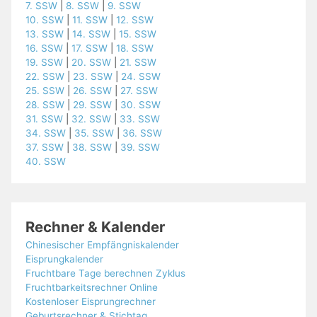
7. SSW
|
8. SSW
|
9. SSW
10. SSW
|
11. SSW
|
12. SSW
13. SSW
|
14. SSW
|
15. SSW
16. SSW
|
17. SSW
|
18. SSW
19. SSW
|
20. SSW
|
21. SSW
22. SSW
|
23. SSW
|
24. SSW
25. SSW
|
26. SSW
|
27. SSW
28. SSW
|
29. SSW
|
30. SSW
31. SSW
|
32. SSW
|
33. SSW
34. SSW
|
35. SSW
|
36. SSW
37. SSW
|
38. SSW
|
39. SSW
40. SSW
Rechner & Kalender
Chinesischer Empfängniskalender
Eisprungkalender
Fruchtbare Tage berechnen Zyklus
Fruchtbarkeitsrechner Online
Kostenloser Eisprungrechner
Geburtsrechner & Stichtag