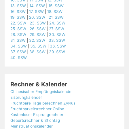
10. SSW
|
11. SSW
|
12. SSW
13. SSW
|
14. SSW
|
15. SSW
16. SSW
|
17. SSW
|
18. SSW
19. SSW
|
20. SSW
|
21. SSW
22. SSW
|
23. SSW
|
24. SSW
25. SSW
|
26. SSW
|
27. SSW
28. SSW
|
29. SSW
|
30. SSW
31. SSW
|
32. SSW
|
33. SSW
34. SSW
|
35. SSW
|
36. SSW
37. SSW
|
38. SSW
|
39. SSW
40. SSW
Rechner & Kalender
Chinesischer Empfängniskalender
Eisprungkalender
Fruchtbare Tage berechnen Zyklus
Fruchtbarkeitsrechner Online
Kostenloser Eisprungrechner
Geburtsrechner & Stichtag
Menstruationskalender