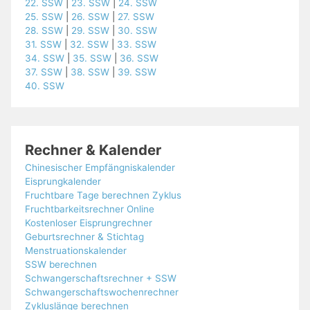
22. SSW
|
23. SSW
|
24. SSW
25. SSW
|
26. SSW
|
27. SSW
28. SSW
|
29. SSW
|
30. SSW
31. SSW
|
32. SSW
|
33. SSW
34. SSW
|
35. SSW
|
36. SSW
37. SSW
|
38. SSW
|
39. SSW
40. SSW
Rechner & Kalender
Chinesischer Empfängniskalender
Eisprungkalender
Fruchtbare Tage berechnen Zyklus
Fruchtbarkeitsrechner Online
Kostenloser Eisprungrechner
Geburtsrechner & Stichtag
Menstruationskalender
SSW berechnen
Schwangerschaftsrechner + SSW
Schwangerschaftswochenrechner
Zykluslänge berechnen