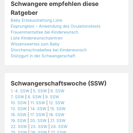
Schwangere empfehlen diese
Ratgeber
Baby Erstausstattung Liste
Eisprungtest – Anwendung des Ovulationstests
Frauenmanteltee bei Kinderwunsch
Liste Kinderwunschzentren
Wissenswertes zum Baby
Storchenschnabeltee bei Kinderwunsch
Stützgurt in der Schwangerschaft
Schwangerschaftswoche (SSW)
1.-4. SSW
|
5. SSW
|
6. SSW
7. SSW
|
8. SSW
|
9. SSW
10. SSW
|
11. SSW
|
12. SSW
13. SSW
|
14. SSW
|
15. SSW
16. SSW
|
17. SSW
|
18. SSW
19. SSW
|
20. SSW
|
21. SSW
22. SSW
|
23. SSW
|
24. SSW
25. SSW
|
26. SSW
|
27. SSW