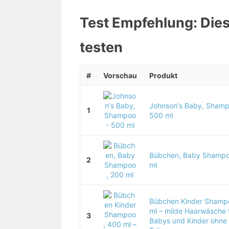
Test Empfehlung: Diese
testen
#
Vorschau
Produkt
Johnson's Baby, Shamp
1
500 ml
Bübchen, Baby Shampo
2
ml
Bübchen Kinder Shamp
ml – milde Haarwäsche 
3
Babys und Kinder ohne