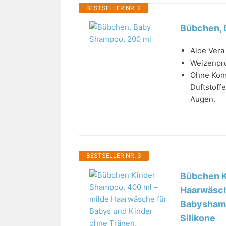
BESTSELLER NR. 2
Bübchen, 
Aloe Ver
Weizenpro
Ohne Kons
Duftstoffe
Augen.
BESTSELLER NR. 3
Bübchen K
Haarwäsch
Babyshamp
Silikone