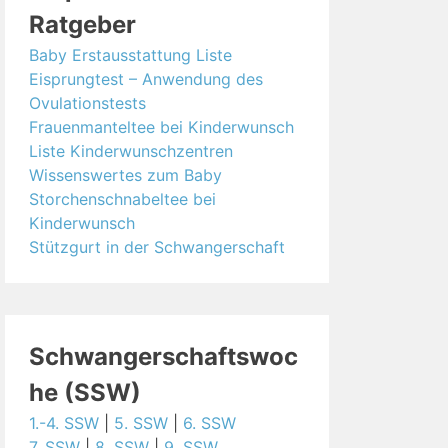
Ratgeber
Baby Erstausstattung Liste
Eisprungtest – Anwendung des
Ovulationstests
Frauenmanteltee bei Kinderwunsch
Liste Kinderwunschzentren
Wissenswertes zum Baby
Storchenschnabeltee bei
Kinderwunsch
Stützgurt in der Schwangerschaft
Schwangerschaftswoc
he (SSW)
1.-4. SSW
|
5. SSW
|
6. SSW
7. SSW
|
8. SSW
|
9. SSW