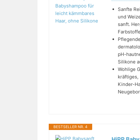
Sanfte Re
und Weize
sanft. Her
Farbstoffe
Pflegende
dermatolo
pH-hautne
Silikone a
Wohlige G
kräftiges
Kinder-Ha
Neugebor
BESTSELLER NR. 4
HiPP Baby