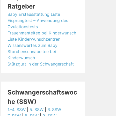
Ratgeber
Baby Erstausstattung Liste
Eisprungtest – Anwendung des
Ovulationstests
Frauenmanteltee bei Kinderwunsch
Liste Kinderwunschzentren
Wissenswertes zum Baby
Storchenschnabeltee bei
Kinderwunsch
Stützgurt in der Schwangerschaft
Schwangerschaftswoc
he (SSW)
1.-4. SSW
|
5. SSW
|
6. SSW
7. SSW
|
8. SSW
|
9. SSW