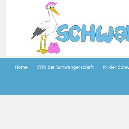
Skip
to
content
Home
VOR der Schwangerschaft
IN der Sch