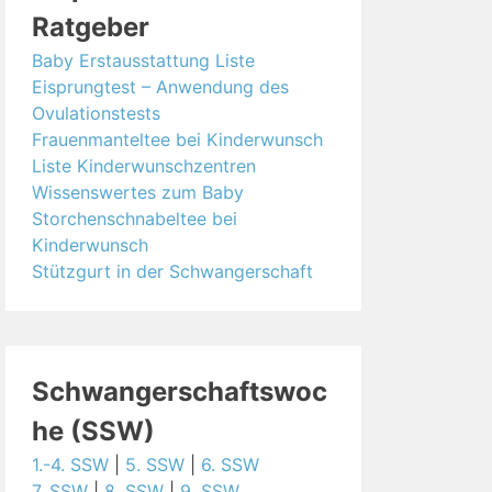
Ratgeber
Baby Erstausstattung Liste
Eisprungtest – Anwendung des
Ovulationstests
Frauenmanteltee bei Kinderwunsch
Liste Kinderwunschzentren
Wissenswertes zum Baby
Storchenschnabeltee bei
Kinderwunsch
Stützgurt in der Schwangerschaft
Schwangerschaftswoc
he (SSW)
1.-4. SSW
|
5. SSW
|
6. SSW
7. SSW
|
8. SSW
|
9. SSW