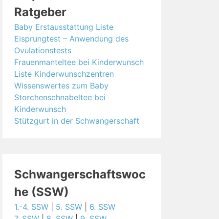
Ratgeber
Baby Erstausstattung Liste
Eisprungtest – Anwendung des
Ovulationstests
Frauenmanteltee bei Kinderwunsch
Liste Kinderwunschzentren
Wissenswertes zum Baby
Storchenschnabeltee bei
Kinderwunsch
Stützgurt in der Schwangerschaft
Schwangerschaftswoc
he (SSW)
1.-4. SSW
|
5. SSW
|
6. SSW
7. SSW
|
8. SSW
|
9. SSW